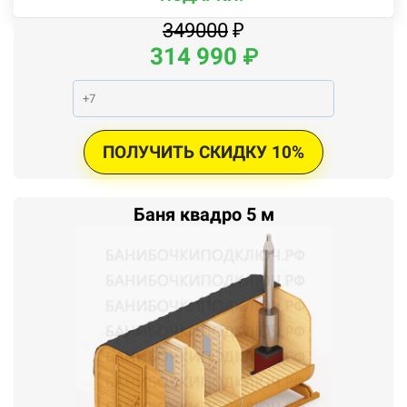
349000
₽
314
990
₽
ПОЛУЧИТЬ СКИДКУ 10%
Баня квадро 5 м